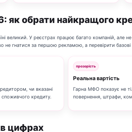
6: як обрати найкращого кр
їні великий. У реєстрах працює багато компаній, але не
 не гнатися за першою рекламою, а перевірити базові 
прозорість
Реальна вартість
кредитором, чи вказані
Гарна МФО показує не ті
т споживчого кредиту.
повернення, штрафи, комі
 в цифрах