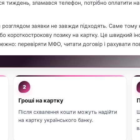
вся тиждень, зламався телефон, потрібно оплатити н
м розглядом заявки не завжди підходять. Саме тому 
бо короткострокову позику на картку. Це швидкий ін
ежно: перевіряти МФО, читати договір і рахувати по
2
Гроші на картку
П
Після схвалення кошти можуть надійти
Ш
на картку українського банку.
с
в