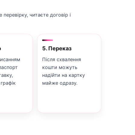
перевірку, читаєте договір і
р
5. Переказ
писанням
Після схвалення
паспорт
кошти можуть
тавку,
надійти на картку
 графік
майже одразу.