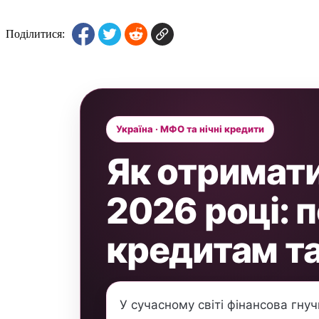
Поділитися:
Україна · МФО та нічні кредити
Як отримати
2026 році: 
кредитам т
У сучасному світі фінансова гнуч