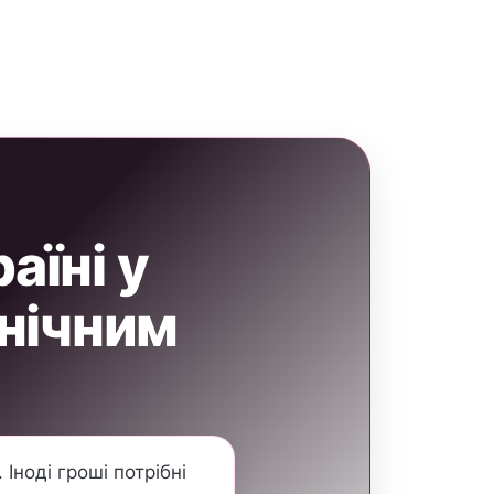
аїні у
 нічним
Іноді гроші потрібні