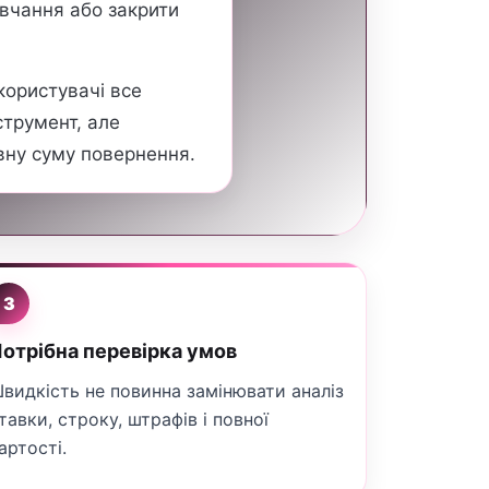
авчання або закрити
користувачі все
струмент, але
вну суму повернення.
3
отрібна перевірка умов
видкість не повинна замінювати аналіз
тавки, строку, штрафів і повної
артості.