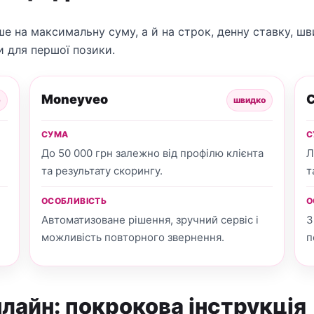
ше на максимальну суму, а й на строк, денну ставку, ш
ки для першої позики.
Moneyveo
C
р
швидко
СУМА
С
До 50 000 грн залежно від профілю клієнта
Л
та результату скорингу.
т
ОСОБЛИВІСТЬ
О
Автоматизоване рішення, зручний сервіс і
З
можливість повторного звернення.
п
лайн: покрокова інструкція