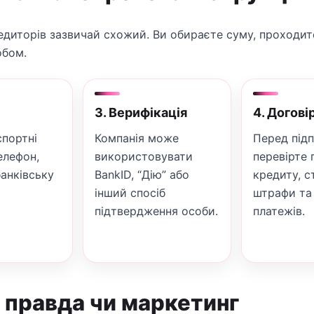
диторів зазвичай схожий. Ви обираєте суму, проходите 
обом.
3. Верифікація
4. Догові
спортні
Компанія може
Перед під
телефон,
використовувати
перевірте 
банківську
BankID, “Дію” або
кредиту, с
інший спосіб
штрафи та
підтвердження особи.
платежів.
: правда чи маркетинг